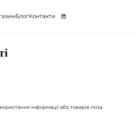
газин
Блог
Контакти
ті
икористання інформації або товарів поза