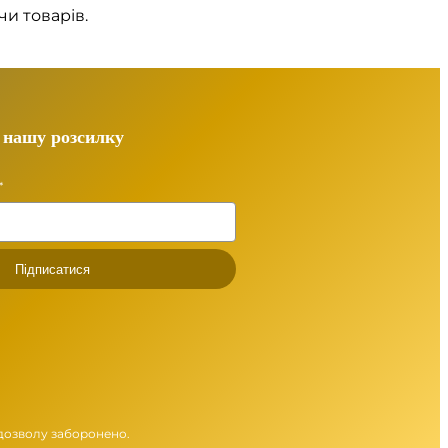
чи товарів.
 нашу розсилку
*
Підписатися
дозволу заборонено.