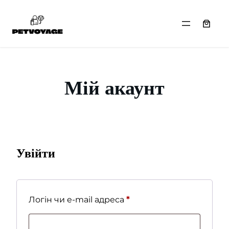
Перейти
до
вмісту
Мій акаунт
Увійти
Обов’язкове
Логін чи e-mail адреса
*