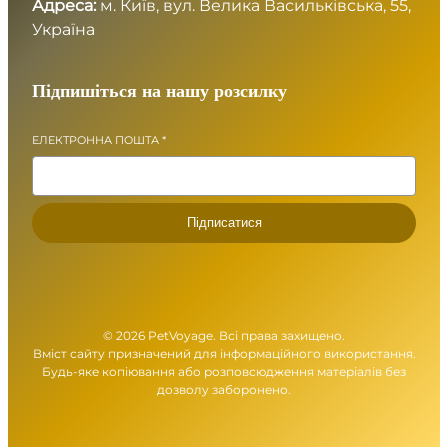
т
Адреса:
м. Київ, вул. Велика Васильківська, 55,
ь
Україна
Підпишіться на нашу розсилку
ЕЛЕКТРОННА ПОШТА
*
Підписатися
© 2026 PetVoyage. Всі права захищено.
Вміст сайту призначений для інформаційного використання.
Будь-яке копіювання або розповсюдження матеріалів без
дозволу заборонено.