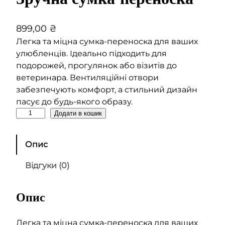
899,00
₴
Легка та міцна сумка-переноска для ваших
улюбленців. Ідеально підходить для
подорожей, прогулянок або візитів до
ветеринара. Вентиляційні отвори
забезпечують комфорт, а стильний дизайн
пасує до будь-якого образу.
З
Додати в кошик
р
у
Опис
ч
н
Відгуки (0)
а
с
Опис
у
м
к
Легка та міцна сумка-переноска для ваших