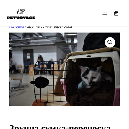
Перейти
Головна
/ Зручна сумка-переноска
до
вмісту
Зручна сумка-переноска