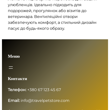
а
улюбленців. Ідеально підходить для
-
подорожей, прогулянок або візитів до
п
ветеринара. Вентиляційні отвори
е
забезпечують комфорт, а стильний дизайн
р
пасує до будь-якого образу.
е
н
о
с
Меню
к
а
к
і
Контакти
л
ь
Телефон:
+380 67 123 45 67
к
і
Email:
info@travelpetstore.com
с